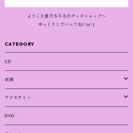
ようこそ星乃ちろるのグッズショップへ
ゆっくりしていってね( ◜ω◝ )
CATEGORY
CD
衣類
Tシャツ
アクセサリー
ラバーバンド
ファンクラブ
DVD