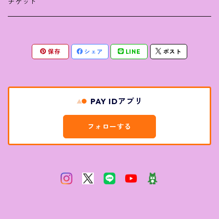
バッグ
ラミネート
チケット
タオル
写真
保存
シェア
LINE
ポスト
パーカー
缶バッチ
キーホルダー
PAY IDアプリ
フォローする