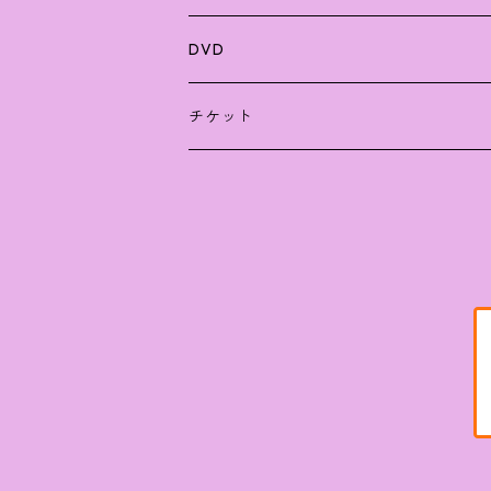
ラバーバンド
ファンクラブ
DVD
バッグ
ラミネート
チケット
タオル
写真
パーカー
缶バッチ
キーホルダー